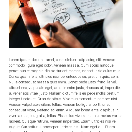
Lorem ipsum dolor sit amet, consectetuer adipiscing elit. Aenean
commodo ligula eget dolor. Aenean massa. Cum sociis natoque
penatibus et magnis dis parturient montes, nascetur ridiculus mus.
Donec quam felis, ultricies nec, pellentesque eu, pretium quis, sem.
Nulla consequat massa quis enim. Donec pede justo, fringilla vel,
aliquet nec, vulputate eget, arcu. In enim justo, rhoncus ut, imperdiet
a, venenatis vitae, justo. Nullam dictum felis eu pede mollis pretium.
Integer tincidunt. Cras dapibus. Vivamus elementum semper nisi.
Aenean vulputate eleifend tellus. Aenean leo ligula, porttitor eu,
consequat vitae, eleifend ac, enim. Aliquam lorem ante, dapibus in,
viverra quis, feugiat a, tellus. Phasellus viverra nulla ut metus varius
laoreet. Quisque rutrum. Aenean imperdiet. Etiam ultricies nisi vel
augue. Curabitur ullamcorper ultricies nisi. Nam eget dui. Etiam