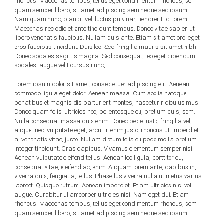
rhoncus. Maecenas tempus, tellus eget condimentum rhoncus, sem
quam semper libero, sit amet adipiscing sem neque sed ipsum.
Nam quam nunc, blandit vel, luctus pulvinar, hendrerit id, lorem.
Maecenas nec odio et ante tincidunt tempus. Donec vitae sapien ut
libero venenatis faucibus. Nullam quis ante. Etiam sit amet orci eget
eros faucibus tincidunt. Duis leo. Sed fringilla mauris sit amet nibh.
Donec sodales sagittis magna. Sed consequat, leo eget bibendum
sodales, augue velit cursus nunc,
Lorem ipsum dolor sit amet, consectetuer adipiscing elit. Aenean
commodo ligula eget dolor. Aenean massa. Cum sociis natoque
penatibus et magnis dis parturient montes, nascetur ridiculus mus.
Donec quam felis, ultricies nec, pellentesque eu, pretium quis, sem.
Nulla consequat massa quis enim. Donec pede justo, fringilla vel,
aliquet nec, vulputate eget, arcu. In enim justo, rhoncus ut, imperdiet
a, venenatis vitae, justo. Nullam dictum felis eu pede mollis pretium.
Integer tincidunt. Cras dapibus. Vivamus elementum semper nisi.
Aenean vulputate eleifend tellus. Aenean leo ligula, porttitor eu,
consequat vitae, eleifend ac, enim. Aliquam lorem ante, dapibus in,
viverra quis, feugiat a, tellus. Phasellus viverra nulla ut metus varius
laoreet. Quisque rutrum. Aenean imperdiet. Etiam ultricies nisi vel
augue. Curabitur ullamcorper ultricies nisi. Nam eget dui. Etiam
rhoncus. Maecenas tempus, tellus eget condimentum rhoncus, sem
quam semper libero, sit amet adipiscing sem neque sed ipsum.