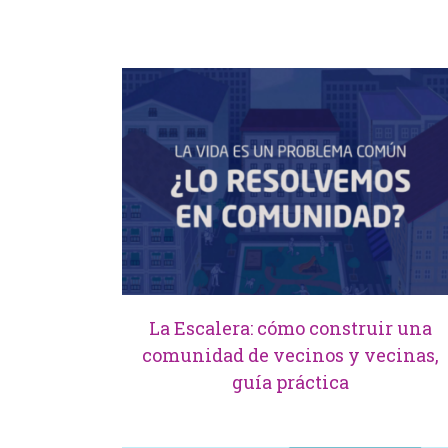
La Escalera: cómo construir una
comunidad de vecinos y vecinas,
guía práctica