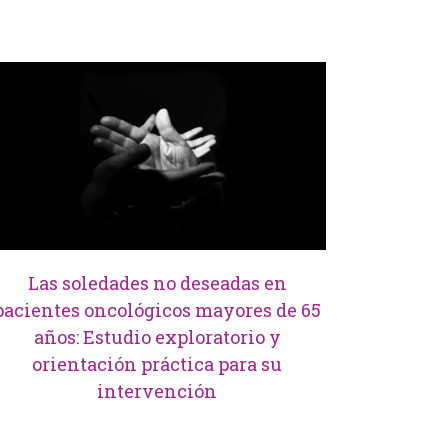
Las soledades no deseadas en
pacientes oncológicos mayores de 65
años: Estudio exploratorio y
orientación práctica para su
intervención