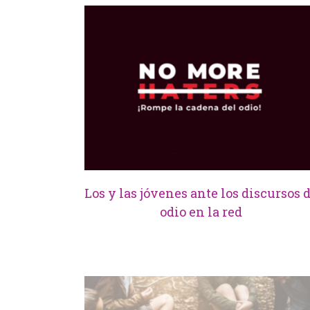
Los y las jóvenes ante los discursos 
odio en la red