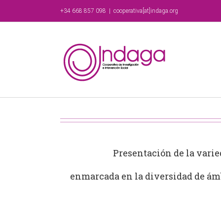
Saltar
+34 668 857 098
|
cooperativa[at]indaga.org
al
contenido
Presentación de la varie
enmarcada en la diversidad de ámb