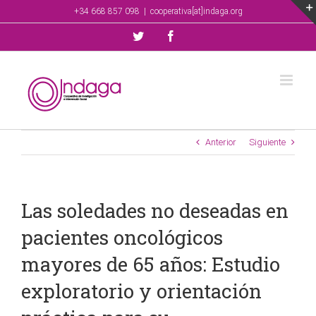
Saltar
+34 668 857 098
|
cooperativa[at]indaga.org
al
contenido
Twitter
Facebook
Anterior
Siguiente
Las soledades no deseadas en
pacientes oncológicos
mayores de 65 años: Estudio
exploratorio y orientación