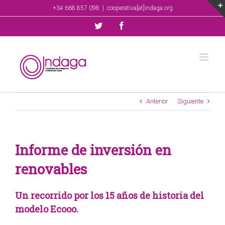
Saltar
+34 668 857 098
|
cooperativa[at]indaga.org
al
contenido
Twitter
Facebook
Anterior
Siguiente
Informe de inversión en
renovables
Un recorrido por los 15 años de historia del
modelo Ecooo.