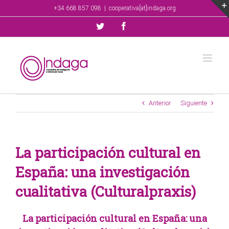
Saltar
+34 668 857 098
|
cooperativa[at]indaga.org
al
contenido
Twitter
Facebook
Anterior
Siguiente
La participación cultural en
España: una investigación
cualitativa (Culturalpraxis)
La participación cultural en España: una